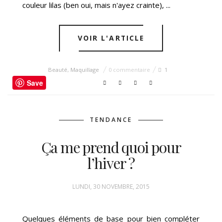
couleur lilas (ben oui, mais n'ayez crainte), ...
VOIR L'ARTICLE
Beauté
,
Maquillage
0 commentaire
1
Save
TENDANCE
Ça me prend quoi pour
l’hiver ?
LUNDI, 30 NOVEMBRE, 2015
Quelques éléments de base pour bien compléter