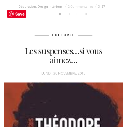
Décoration
,
Design intérieur
2 Commentaires
37
Save
CULTUREL
Les suspenses…si vous
aimez…
LUNDI, 30 NOVEMBRE, 2015