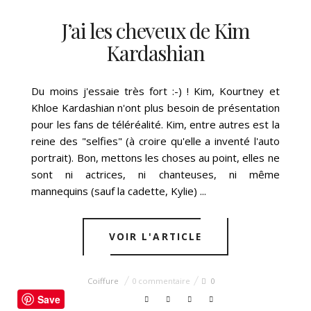
J’ai les cheveux de Kim
Kardashian
LUNDI, 30 NOVEMBRE, 2015
Du moins j'essaie très fort :-) ! Kim, Kourtney et
Khloe Kardashian n'ont plus besoin de présentation
pour les fans de téléréalité. Kim, entre autres est la
reine des "selfies" (à croire qu'elle a inventé l'auto
portrait). Bon, mettons les choses au point, elles ne
sont ni actrices, ni chanteuses, ni même
mannequins (sauf la cadette, Kylie) ...
VOIR L'ARTICLE
Coiffure
0 commentaire
0
Save