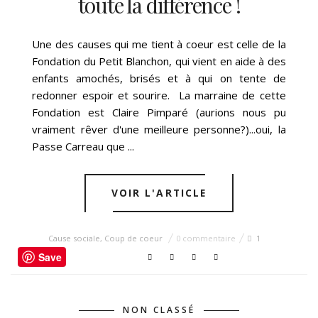
toute la différence !
LUNDI, 30 NOVEMBRE, 2015
Une des causes qui me tient à coeur est celle de la
Fondation du Petit Blanchon, qui vient en aide à des
enfants amochés, brisés et à qui on tente de
redonner espoir et sourire. La marraine de cette
Fondation est Claire Pimparé (aurions nous pu
vraiment rêver d'une meilleure personne?)...oui, la
Passe Carreau que ...
VOIR L'ARTICLE
Cause sociale
,
Coup de coeur
0 commentaire
1
Save
NON CLASSÉ