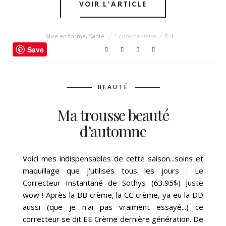
VOIR L'ARTICLE
Mise en forme
,
Santé
1 commentaire
1
Save
BEAUTÉ
Ma trousse beauté
d’automne
LUNDI, 30 NOVEMBRE, 2015
Voici mes indispensables de cette saison...soins et
maquillage que j'utilises tous les jours : Le
Correcteur Instantané de Sothys (63.95$) Juste
wow ! Après la BB crème, la CC crème, ya eu la DD
aussi (que je n'ai pas vraiment essayé...) ce
correcteur se dit EE Crème dernière génération. De