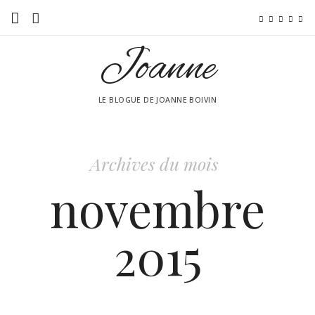
Joanne
Accueil
Moi!
LE BLOGUE DE JOANNE BOIVIN
Tendance
Beauté
Archives du mois
Culturel
novembre
Mes amis branchés!
2015
By the way!
Vidéo