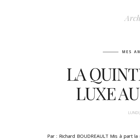
Arch
MES A
LA QUINT
LUXE AU
LUNDI,
Par : Richard BOUDREAULT Mis à part la m