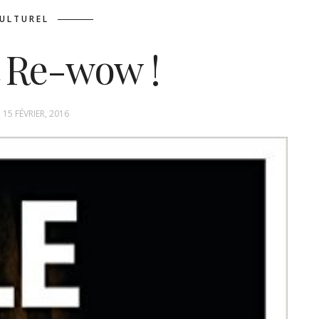
ULTUREL
 Re-wow !
 15 FÉVRIER, 2016