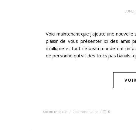
LUNDI,
Voici maintenant que j'ajoute une nouvelle 
plaisir de vous présenter ici des amis 
m'allume et tout ce beau monde ont un po
de personne qui vit des trucs pas banals, qui
VOI
Aucun mot clé
0 commentaire
0