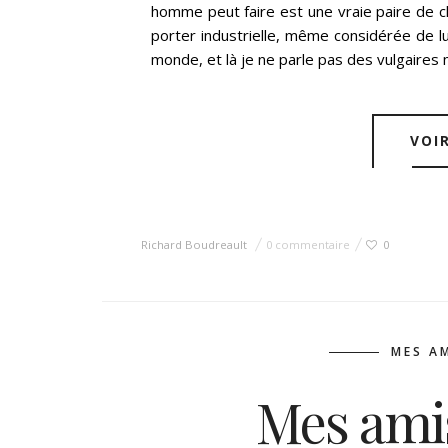
homme peut faire est une vraie paire de c
porter industrielle, même considérée de l
monde, et là je ne parle pas des vulgaires m
VOI
Richard Boudreault
0 commentaire
0
MES A
Mes ami