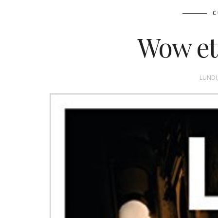
C
Wow et
LUNDI,