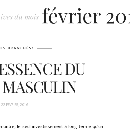
février 20
ives du mois
MIS BRANCHÉS!
ESSENCE DU
 MASCULIN
 22 FÉVRIER, 2016
ontre, le seul investissement à long terme qu’un