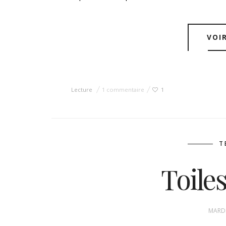
VOI
Lecture
1 commentaire
1
T
Toiles
MARDI,