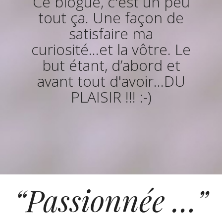
Ce blogue, c'est un peu
tout ça. Une façon de
satisfaire ma
curiosité...et la vôtre. Le
but étant, d’abord et
avant tout d'avoir...DU
PLAISIR !!! :-)
“Passionnée …”