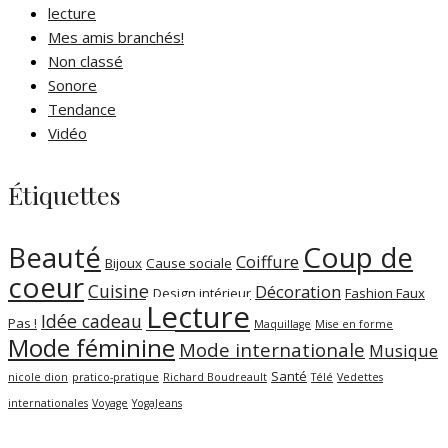
lecture
Mes amis branchés!
Non classé
Sonore
Tendance
Vidéo
Étiquettes
Coup de
Beauté
Coiffure
Bijoux
Cause sociale
coeur
Cuisine
Décoration
Design intérieur
Fashion Faux
Lecture
Idée cadeau
Pas !
Maquillage
Mise en forme
Mode féminine
Mode internationale
Musique
Santé
nicole dion
pratico-pratique
Richard Boudreault
Télé
Vedettes
internationales
Voyage
YogaJeans