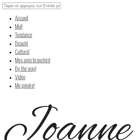
Accueil
Moi!
Tendance
Beauté
Culturel
Mes amis branchés!
By the way!
Vidéo
Me joindre!
Joanne