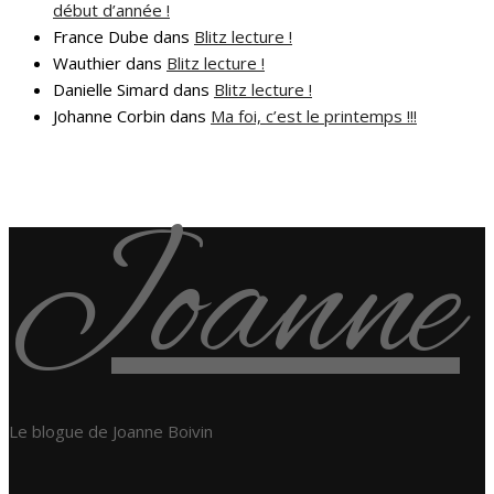
début d’année !
France Dube
dans
Blitz lecture !
Wauthier
dans
Blitz lecture !
Danielle Simard
dans
Blitz lecture !
Johanne Corbin
dans
Ma foi, c’est le printemps !!!
Joanne
Le blogue de Joanne Boivin