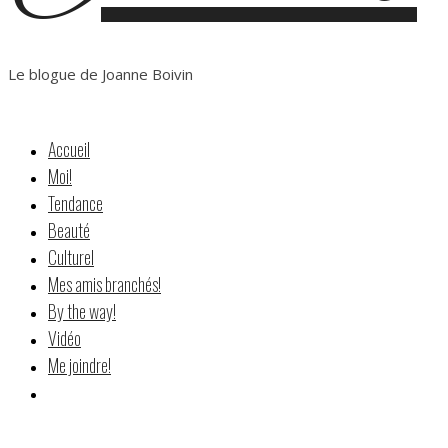
Le blogue de Joanne Boivin
Accueil
Moi!
Tendance
Beauté
Culturel
Mes amis branchés!
By the way!
Vidéo
Me joindre!