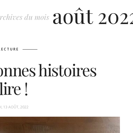
août 202
rchives du mois
LECTURE
nnes histoires
lire !
I, 13 AOÛT, 2022