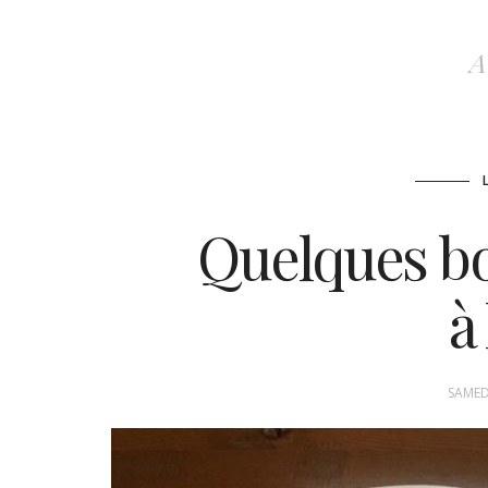
A
Quelques bo
à 
SAMED