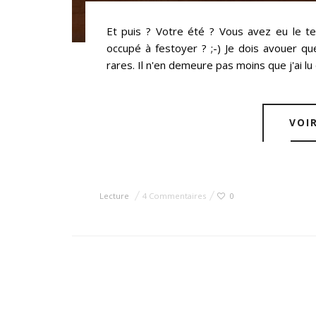
Et puis ? Votre été ? Vous avez eu le te
occupé à festoyer ? ;-) Je dois avouer qu
rares. Il n'en demeure pas moins que j'ai l
VOI
Lecture
4 Commentaires
0