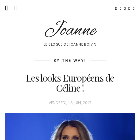
Joanne
Accueil
Moi!
LE BLOGUE DE JOANNE BOIVIN
Tendance
BY THE WAY!
Beauté
Les looks Européens de
Culturel
Céline !
Mes amis branchés!
VENDREDI, 16 JUIN, 2017
By the way!
Vidéo